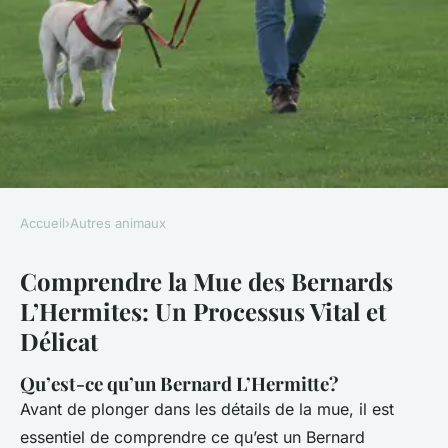
Accueil
›
Autres animaux
AUTRES ANIMAUX
Comprendre la Mue des Bernards
Qu'est-ce-qu'une muer de
L’Hermites: Un Processus Vital et
Bernard l'hermite et comment
Délicat
la gérer ?
Qu’est-ce qu’un Bernard L’Hermitte?
Logan
•
9 janvier 2025
•
5 min de lecture
Avant de plonger dans les détails de la mue, il est
essentiel de comprendre ce qu’est un Bernard