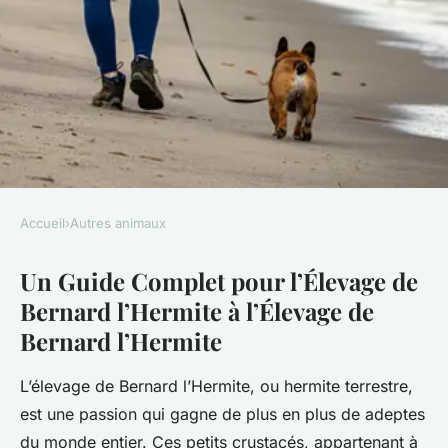
Accueil
›
Autres animaux
AUTRES ANIMAUX
Un Guide Complet pour l’Élevage de
Un guide de l'élevage de
Bernard l’Hermite à l’Élevage de
Bernard l'hermite
Bernard l’Hermite
Logan
•
12 janvier 2025
•
6 min de lecture
L’élevage de Bernard l’Hermite, ou hermite terrestre,
est une passion qui gagne de plus en plus de adeptes
du monde entier. Ces petits crustacés, appartenant à