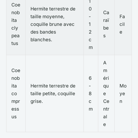
1
Coe
Hermite terrestre de
0
nob
Ca
taille moyenne,
-
Fa
ita
raï
coquille brune avec
1
cil
cly
be
des bandes
2
e
pea
s
blanches.
c
tus
m
A
Coe
m
nob
6
éri
ita
Hermite terrestre de
-
qu
Mo
co
taille petite, coquille
8
e
ye
mpr
grise.
c
Ce
n
ess
m
ntr
us
al
e