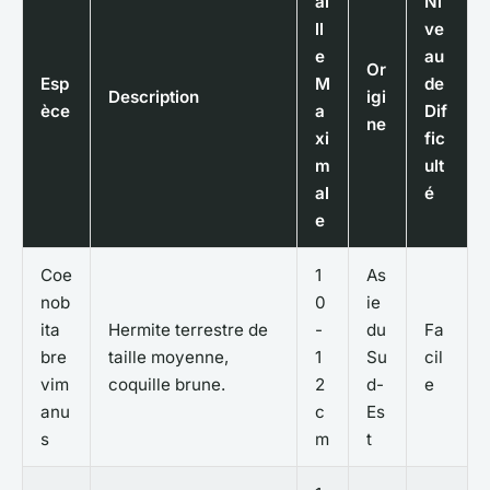
ai
Ni
ll
ve
e
au
Or
Esp
M
de
Description
igi
èce
a
Dif
ne
xi
fic
m
ult
al
é
e
Coe
1
As
nob
0
ie
ita
Hermite terrestre de
-
du
Fa
bre
taille moyenne,
1
Su
cil
vim
coquille brune.
2
d-
e
anu
c
Es
s
m
t