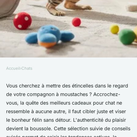
Accueil
›
Chats
CHATS
Les meilleurs cadeaux pour
Vous cherchez à mettre des étincelles dans le regard
de votre compagnon à moustaches ? Accrochez-
chat : des surprises qui vont
vous, la quête des meilleurs cadeaux pour chat ne
ravir votre félin
ressemble à aucune autre, il faut cibler juste et viser
le bonheur félin sans détour. L'authenticité du plaisir
Logan
•
28 février 2026
•
11 min de lecture
devient la boussole. Cette sélection suivie de conseils