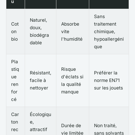
u
Sans
Naturel,
Cot
Absorbe
traitement
doux,
on
vite
chimique,
biodégra
bio
l'humidité
hypoallergéni
dable
que
Pla
stiq
Risque
Résistant,
Préférer la
ue
d'éclats si
facile à
norme EN71
ren
la qualité
nettoyer
sur les jouets
for
manque
cé
Car
Écologiqu
ton
e,
Durée de
Non traité,
rec
attractif
vie limitée
sans solvants